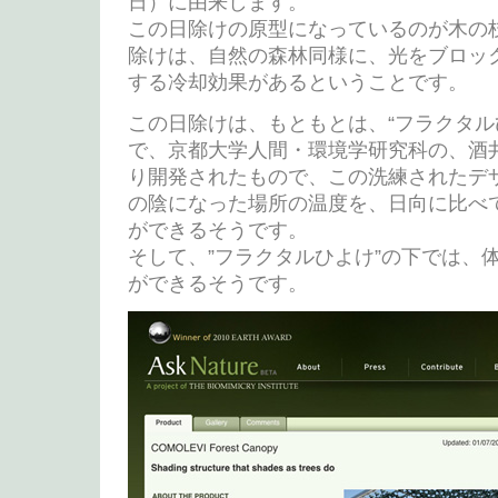
日）に由来します。
この日除けの原型になっているのが木の
除けは、自然の森林同様に、光をブロッ
する冷却効果があるということです。
この日除けは、もともとは、“フラクタル
で、京都大学人間・環境学研究科の、酒
り開発されたもので、この洗練されたデ
の陰になった場所の温度を、日向に比べて
ができるそうです。
そして、”フラクタルひよけ”の下では、体
ができるそうです。